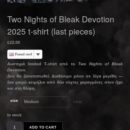
Two Nights of Bleak Devotion
2025 t-shirt (last pieces)
£
22.00
Pound sterling
Αυστηρά limited T-shirt από το
Two Nights of Bleak
Devotion
.
Δεν θα ξανατυπωθεί. Διαθέσιμο μόνο σε λίγα μεγέθη —
ένα μικρό κειμήλιο από δύο νύχτες χαραγμένες στον ήχο
και στη θλίψη.
size
Clear
In stock
Two
ADD TO CART