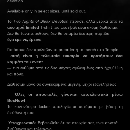
devotion.
Available only in select sizes, until sold out.
Το
Two Nights of Bleak Devotion
πέρασε, αλλά μερικά από τα
αυστηρά limited
T-shirt του φεστιβάλ είναι ακόμη διαθέσιμα.
Δεν θα ξανατυπωθούν, δεν θα υπάρξει δεύτερη παρτίδα —
ό,τι έμεινε, έμεινε
.
Για όσους δεν πρόλαβαν το preorder ή το merch στο Temple,
️ αυτή είναι η τελευταία ευκαιρία να κρατήσουν ένα
κομμάτι του event
— ένα ενθύμιο από τις δύο νύχτες σμιλευμένες από ήχο,θλίψη
και πόνο.
Διαθέσιμα μόνο σε συγκεκριμένα μεγέθη, μέχρι εξαντλήσεως.
Όλες οι αποστολές γίνονται αποκλειστικά μέσω
BoxNow!
Το κοντινότερο locker υπολογίζεται αυτόματα με βάση τη
διεύθυνσή σας.
Υποχρεωτικό:
Βεβαιωθείτε ότι τα στοιχεία σας είναι σωστά —
διεύθυνση και τηλέφωνο.