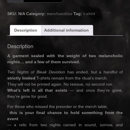
Nights
of
Bleak
SKU:
N/A
Category:
merchandise
Tag:
t-shirt
Devotion
2025
Description
Additional information
t-
shirt
(last
Description
pieces)
quantity
A garment sealed with the weight of two melancholic
nights… and a few of them survived.
Two Nights of Bleak Devotion
has ended, but a handful of
strictly limited
T-shirts remain from the ritual’s merch.
They will not be printed again. No reissue, no second run.
What’s left is all that exists
— and once they’re gone,
they’re gone for good.
For those who missed the preorder or the merch table,
️
this is your final chance to hold something from the
event
— a relic from two nights carved in sound, sorrow, and